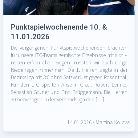
Punktspielwochenende 10. &
11.01.2026
Die vergangenen Punktspielwochenenden brachten
für unsere LTC-Teams gemischte Ergebnisse mit sich –
neben erfreulichen Siegen mussten wir auch einige
Niederlagen hinnehmen. Die 1. Herren siegte in der
Bezirksliga mit 8:0 ohne Satzverlust gegen Rosenthal.
Für den LTC spielten Anselm Grau, Robert Lemke,
Sebastian Gruner und Finn Brüggemann. Die Herren
30 bezwangen in der Verbandsliga den […]
14.01.2026
·
Martina Koleva