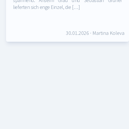
spannend: Anselm Grau und Sebastian Gruner
lieferten sich enge Einzel, die […]
30.01.2026
·
Martina Koleva