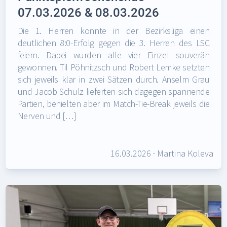
07.03.2026 & 08.03.2026
Die 1. Herren konnte in der Bezirksliga einen
deutlichen 8:0-Erfolg gegen die 3. Herren des LSC
feiern. Dabei wurden alle vier Einzel souverän
gewonnen. Til Pöhnitzsch und Robert Lemke setzten
sich jeweils klar in zwei Sätzen durch. Anselm Grau
und Jacob Schulz lieferten sich dagegen spannende
Partien, behielten aber im Match-Tie-Break jeweils die
Nerven und […]
16.03.2026
·
Martina Koleva