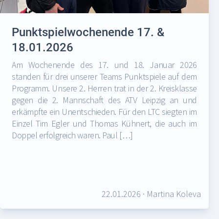
Punktspielwochenende 17. &
18.01.2026
Am Wochenende des 17. und 18. Januar 2026
standen für drei unserer Teams Punktspiele auf dem
Programm. Unsere 2. Herren trat in der 2. Kreisklasse
gegen die 2. Mannschaft des ATV Leipzig an und
erkämpfte ein Unentschieden. Für den LTC siegten im
Einzel Tim Egler und Thomas Kühnert, die auch im
Doppel erfolgreich waren. Paul […]
22.01.2026
·
Martina Koleva