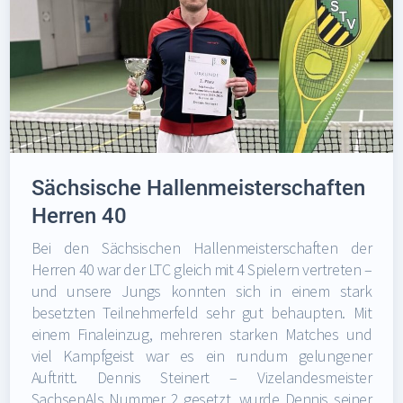
Sächsische Hallenmeisterschaften
Herren 40
Bei den Sächsischen Hallenmeisterschaften der
Herren 40 war der LTC gleich mit 4 Spielern vertreten –
und unsere Jungs konnten sich in einem stark
besetzten Teilnehmerfeld sehr gut behaupten. Mit
einem Finaleinzug, mehreren starken Matches und
viel Kampfgeist war es ein rundum gelungener
Auftritt. Dennis Steinert – Vizelandesmeister
SachsenAls Nummer 2 gesetzt, wurde Dennis seiner