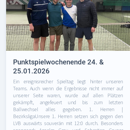
Punktspielwochenende 24. &
25.01.2026
Ein ereignisreicher Spieltag liegt hinter unseren
Teams. Auch wenn die Ergebnisse nicht immer auf
unserer Seite waren, wurde auf allen Plätzen
gekämpft, angefeuert und bis zum letzten
Ballwechsel alles gegeben. 1. Herren |
BezirksligaUnsere 1. Herren setzen sich gegen den
LVB auswärts souverän mit 12:0 durch. Besonders