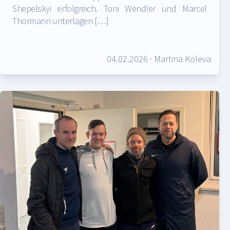
Shepelskyi erfolgreich. Toni Wendler und Marcel
Thormann unterlagen […]
04.02.2026
·
Martina Koleva