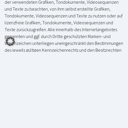
der verwendeten Grafiken, Tondokumente, Videosequenzen
und Texte zu beachten, von ihm selbst erstellte Grafiken,
Tondokumente, Videosequenzen und Texte zu nutzen oder auf
lizenzfreie Grafiken, Tondokumente, Videosequenzen und
Texte zurückzugreifen. Alle innerhalb des Internetangebotes
genannten und ggf. durch Dritte geschützten Marken- und
Warenzeichen unterliegen uneingeschränkt den Bestimmungen
des jeweils gültigen Kennzeichenrechts und den Besitzrechten
der jeweiligen eingetragenen Eigentümer. Allein aufgrund der
bloßen Nennung ist nicht der Schluß zu ziehen, dass
Markenzeichen nicht durch Rechte Dritter geschützt sind! Das
Copyright für veröffentlichte, vom Autor selbst erstellte Objekte
bleibt allein beim Autor der Seiten. Eine Vervielfältigung oder
Verwendung solcher Grafiken, Tondokumente,
Videosequenzen und Texte in anderen elektronischen oder
gedruckten Publikationen ist ohne ausdrückliche Zustimmung
des Autors nicht gestattet.
4. Rechtswirksamkeit dieses Haftungsausschlusses