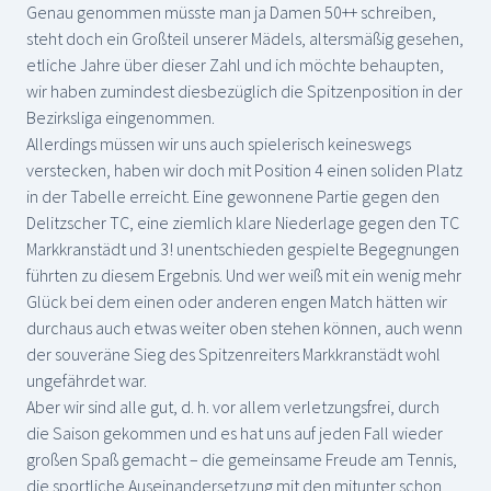
Genau genommen müsste man ja Damen 50++ schreiben,
steht doch ein Großteil unserer Mädels, altersmäßig gesehen,
etliche Jahre über dieser Zahl und ich möchte behaupten,
wir haben zumindest diesbezüglich die Spitzenposition in der
Bezirksliga eingenommen.
Allerdings müssen wir uns auch spielerisch keineswegs
verstecken, haben wir doch mit Position 4 einen soliden Platz
in der Tabelle erreicht. Eine gewonnene Partie gegen den
Delitzscher TC, eine ziemlich klare Niederlage gegen den TC
Markkranstädt und 3! unentschieden gespielte Begegnungen
führten zu diesem Ergebnis. Und wer weiß mit ein wenig mehr
Glück bei dem einen oder anderen engen Match hätten wir
durchaus auch etwas weiter oben stehen können, auch wenn
der souveräne Sieg des Spitzenreiters Markkranstädt wohl
ungefährdet war.
Aber wir sind alle gut, d. h. vor allem verletzungsfrei, durch
die Saison gekommen und es hat uns auf jeden Fall wieder
großen Spaß gemacht – die gemeinsame Freude am Tennis,
die sportliche Auseinandersetzung mit den mitunter schon