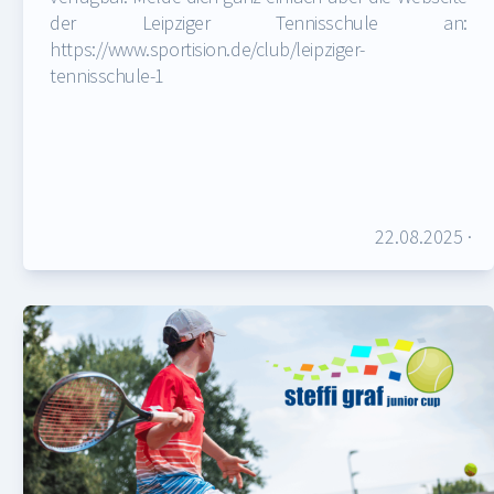
der Leipziger Tennisschule an:
https://www.sportision.de/club/leipziger-
tennisschule-1
22.08.2025
·