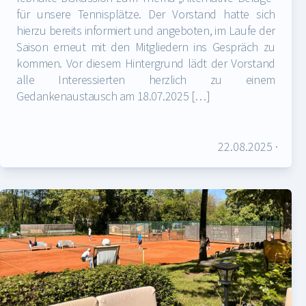
für unsere Tennisplätze. Der Vorstand hatte sich
hierzu bereits informiert und angeboten, im Laufe der
Saison erneut mit den Mitgliedern ins Gespräch zu
kommen. Vor diesem Hintergrund lädt der Vorstand
alle Interessierten herzlich zu einem
Gedankenaustausch am 18.07.2025 […]
22.08.2025
·