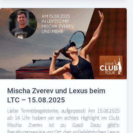
Mischa Zverev und Lexus beim
LTC – 15.08.2025
Liebe Tennisbegeisterte, aufgepasst! Am 15.08.2025
ab 14 Uhr haben wir ein echtes Highlight im Club:
Mischa Zverev ist zu Gast! Dazu gibt’s:
Besaitungsservice vor Ort, den vollelektrischen Lexus