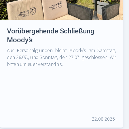
Vorübergehende Schließung
Moody’s
Aus Personalgründen bleibt Moody’s am Samstag,
den 26.07., und Sonntag, den 27.07. geschlossen. Wir
bitten um euer Verständnis.
22.08.2025
·